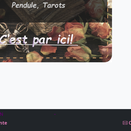
IN
-
nte
C