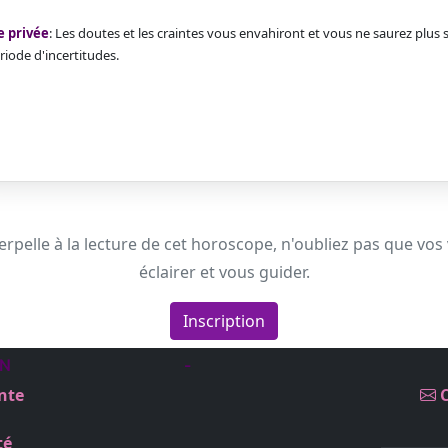
e privée
: Les doutes et les craintes vous envahiront et vous ne saurez plus 
riode d'incertitudes.
erpelle à la lecture de cet horoscope, n'oubliez pas que vos
éclairer et vous guider.
Inscription
IN
-
nte
C
té