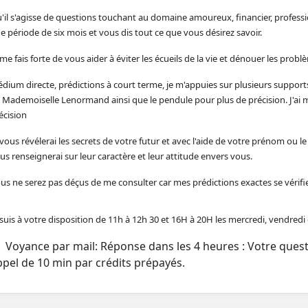
'il s'agisse de questions touchant au domaine amoureux, financier, professi
e période de six mois et vous dis tout ce que vous désirez savoir.
 me fais forte de vous aider à éviter les écueils de la vie et dénouer les probl
dium directe, prédictions à court terme, je m'appuies sur plusieurs supports, t
 Mademoiselle Lenormand ainsi que le pendule pour plus de précision. J'a
écision
 vous révélerai les secrets de votre futur et avec l'aide de votre prénom ou
us renseignerai sur leur caractère et leur attitude envers vous.
us ne serez pas déçus de me consulter car mes prédictions exactes se vérifi
 suis à votre disposition de 11h à 12h 30 et 16H à 20H les mercredi, vendred
Voyance par mail: Réponse dans les 4 heures : Votre que
ppel de 10 min par crédits prépayés.