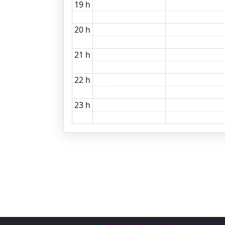
19 h
20 h
21 h
22 h
23 h