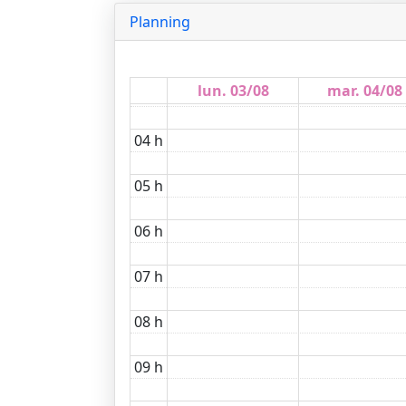
01 h
Planning
02 h
lun. 03/08
mar. 04/08
03 h
04 h
05 h
06 h
07 h
08 h
09 h