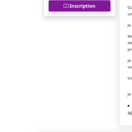
Inscription
Qu
un
Je
Mé
de
pr
Je
vo
Vo
Je
a
00 h