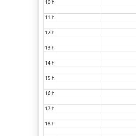
10 h
11 h
12 h
13 h
14 h
15 h
16 h
17 h
18 h